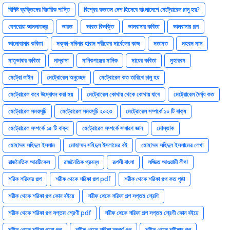
বিশিষ্ট ব্যক্তিদের বিচারিক শাস্তি
বিশ্বের কততম দেশ হিসেবে বাংলাদেশে মেট্রোরেল চালু হয়?
বেপরোয়া আমলাতন্ত্র
ভারত
ভারত বিভক্তি
ভালবাসার কবিতা
ভালবাসার গল্প
ভালোবাসার কবিতা
মক্কা-মদিনার হারাম শরীফের মার্বেলের কাজ
মতামত
মহরম মাস
মাতৃভাষার কবিতা
মাদ্রাসা
মানিকগঞ্জের মানিক
মায়ের কবিতা
মুহাররম
মেট্রো লাইন
মেট্রোরেল অনুচ্ছেদ
মেট্রোরেল কত তারিখে চালু হয়
মেট্রোরেল কবে উদ্বোধন করা হয়
মেট্রোরেল কোথায় থেকে কোথায় যাবে
মেট্রোরেল দৈর্ঘ্য কত
মেট্রোরেল সময়সূচি
মেট্রোরেল সময়সূচি ২০২৩
মেট্রোরেল সম্পর্কে ১০ টি বাক্য
মেট্রোরেল সম্পর্কে ১৫ টি বাক্য
মেট্রোরেল সম্পর্কে সাধারণ জ্ঞান
মোস্তাক
মোহাম্মদ সহিদুল ইসলাম
মোহাম্মদ সহিদুল ইসলামের বই
মোহাম্মদ সহিদুল ইসলামের লেখা
রাজনৈতিক আরটিকেল
রাজনৈতিক প্রবন্ধ
রূপসী বাংলা
লজ্জিত আওয়ামী লীগ!
শরিফ শরিফার গল্প
শরীফ থেকে শরিফা গল্প pdf
শরীফ থেকে শরিফা গল্প কত পৃষ্ঠা
শরীফ থেকে শরিফা গল্প কোন বইয়ে
শরীফ থেকে শরিফা গল্প সপ্তম শ্রেণি
শরীফ থেকে শরিফা গল্প সপ্তম শ্রেণী pdf
শরীফ থেকে শরিফা গল্প সপ্তম শ্রেণী কোন বইয়ে