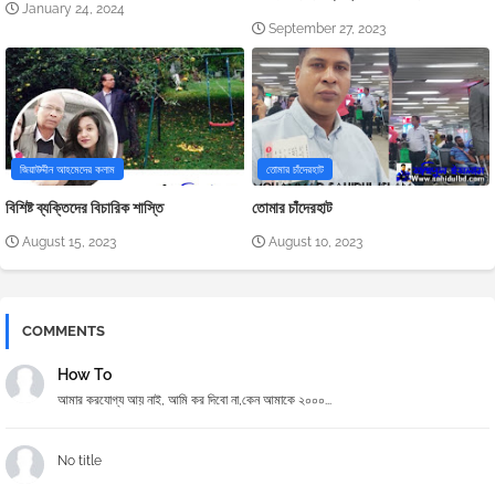
January 24, 2024
September 27, 2023
জিয়াউদ্দীন আহমেদের কলাম
তোমার চাঁদেরহাট
বিশিষ্ট ব্যক্তিদের বিচারিক শাস্তি
তোমার চাঁদেরহাট
August 15, 2023
August 10, 2023
COMMENTS
How To
আমার করযোগ্য আয় নাই, আমি কর দিবো না,কেন আমাকে ২০০০...
No title