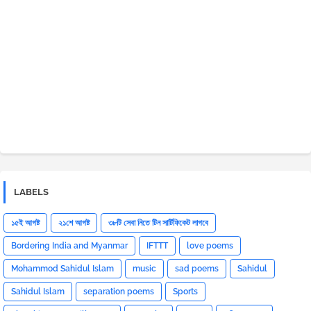
LABELS
১৫ই আগষ্ট
২১শে আগষ্ট
৩৮টি সেবা নিতে টিন সার্টিফিকেট লাগবে
Bordering India and Myanmar
IFTTT
love poems
Mohammod Sahidul Islam
music
sad poems
Sahidul
Sahidul Islam
separation poems
Sports