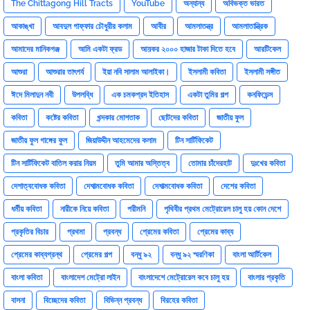
The Chittagong Hill Tracts
YouTube
অন্যান্য
অবিভক্ত ভারত
আকাঙ্খা
আবদুল গাফ্‌ফার চৌধুরীর কলাম
আবীর
আমলাতন্ত্র
আমলাতান্ত্রিক
আমাদের মানিকগঞ্জ
আমি একটা ফ্রড
আয়কর ২০০০ হাজার টাকা দিতে হবে
আরটিকেল
আশুরা
আশুরার তাৎপর্য
ইয়া নবি সালাম আলাইকা।
ইসলামী কবিতা
ইসলামী সঙ্গীত
ঈদে মিলাদুন নবী
উপলব্ধি
এক চমকপ্রদ ইতিহাস
একটা তুমির গল্প
কনফিডেন্স
কবিতা
কষ্টের কবিতা
খন্দকার মোশতাক
ছোটদের কবিতা
জাতীয় ফুল
জাতীয় ফুল গাঙ্গের ফুল
জিয়াউদ্দীন আহমেদের কলাম
টিন সার্টিফিকেট
টিন সার্টিফিকেট বাতিল করার নিয়ম
তুমি আমার অস্তিত্ব
তোমার চাঁদেরহাট
দুঃখের কবিতা
দেশাত্ববোধক কবিতা
দেশাত্মবোধক কবিতা
দেশাত্মবোধক কবিতা
দেশের কবিতা
ধর্মীয় কবিতা
নারীকে নিয়ে কবিতা
পরীমনি
পৃথিবীর প্রথম মেট্রোরেল চালু হয় কোন দেশে
প্রকৃতির বিচার
প্রথমা
প্রবন্ধ
প্রেমের কবিতা
প্রেমের কাব্য
প্রেমের কাব্যগ্রন্থ
প্রেমের গল্প
বন্ধু ৯২
বন্ধু ৯২ স্মরণিকা
বাংলা আর্টিকেল
বাংলা কবিতা
বাংলাদেশ মেট্রো লাইন
বাংলাদেশে মেট্রোরেল কবে চালু হয়
বাংলার প্রকৃতি
বাসনা
বিচ্ছেদের কবিতা
বিভিন্ন প্রবন্ধ
বিরহের কবিতা