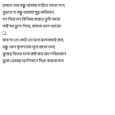
হাসতে দেখ বন্ধু আমায় গাইতে দেখো গান,
বুঝবে না বন্ধু আমার সুপ্ত অভিমান, 
মন দিয়ে মন বিনিময় করতে তুমি পারো
কষ্ট সব ভুলে গিয়ে, বাসবো ভাল আরো।
❑
রবে না তো কেউ তো ভবে ভালবাসাই রবে,
বন্ধু কেন কৃপণতায় দূরে রাখো তবে,
বুকের ভিতর চাপা কষ্ট কর অংশবিভাজন
বুকে তোমায় আলিঙ্গনে সিক্ত করবো মন।