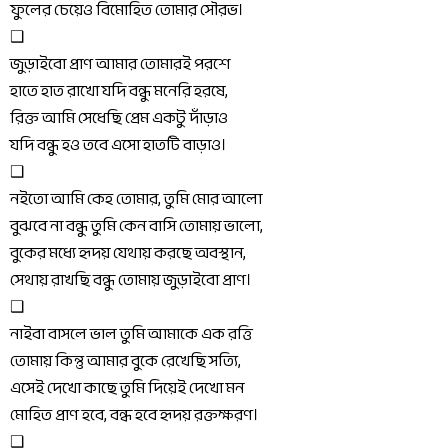
ফুলের চেয়েও বিমোহিত তোমার সৌরভ। 
❑
জুড়াইবো প্রাণ আমার তোমারই পরশে
হাতে হাত রাখো যদি বন্ধু মনেরি হরষে,
রিক্ত আমি সেধেছি প্রেম একটু দাঁড়াও
যদি বন্ধু হও তবে এসো হাতটি বাড়াও।
❑
নইতো আমি কেহ তোমার, তুমি মোর আলো
বুঝবে না বন্ধু তুমি কেন বাসি তোমায় ভালো,
বুকের মধ্যে হৃদয় যেথায় করছে অবস্থান,
সেথায় রাখছি বন্ধু তোমায় জুড়াইবো প্রাণ।
❑
নাইবা বাসলে ভাল তুমি আমাকে এক রত্তি
তোমায় কিন্তু আমার বুকে রেখেছি সত্যি,
এসেই দেখো কাছে তুমি দিয়েই দেখো মন
মোহিত প্রাণ হবে, বন্ধ হবে হৃদয় রক্তক্ষরণ।
❑