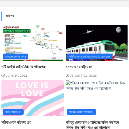
সর্বশেষ
বাংলাদেশ মেট্রো লাইন
পৃথিবীর প্রথম মেট্রোরেল চালু হয় কোন দেশে
৬টি মেট্রো লাইন নির্মাণের পরিকল্পনা
বাংলাদেশে মেট্রোরেল
June 29, 2024
January 24, 2024
শরিফ শরিফার গল্প
ইয়া নবি সালাম আলাইকা।
শরীফ থেকে শরিফার গল্প
পবিত্র কোরআন ও হাদিসের দলিল সহ ঈদে
মিলাদ-উন-নাবী (সাঃ) এর আলোচনা