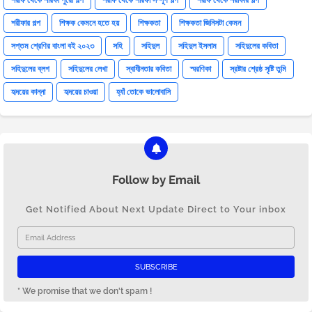
শরীফ থেকে শরিফা পুরো গল্প
শরীফ থেকে শরিফা সম্পূর্ণ গল্প
শরীফ থেকে শরীফার গল্প
শরীফার গল্প
শিক্ষক কেমনে হতে হয়
শিক্ষকতা
শিক্ষকতা জিনিসটা কেমন
সপ্তম শ্রেণির বাংলা বই ২০২৩
সহি
সহিদুল
সহিদুল ইসলাম
সহিদুলের কবিতা
সহিদুলের ব্লগ
সহিদুলের লেখা
স্বাধীনতার কবিতা
স্মরণিকা
স্রষ্টার শ্রেষ্ঠ সৃষ্টি তুমি
হৃদয়ের কান্না
হৃদয়ের চাওয়া
হ্যাঁ তোকে ভালোবাসি
Follow by Email
Get Notified About Next Update Direct to Your inbox
* We promise that we don't spam !