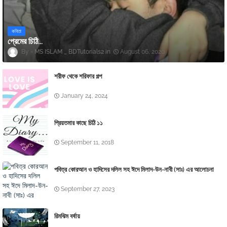
কবিতা
প্রেমের চিঠি...
MS ISLAM _ BDTutorials2
August 06, 2020
শরীফ থেকে শরিফার গল্প
January 24, 2024
প্রিয়তমার কাছে চিঠি ১১
September 11, 2018
পবিত্র কোরআন ও হাদিসের দলিল সহ ঈদে মিলাদ-উন-নাবী (সাঃ) এর আলোচনা
September 27, 2023
রিমঝিম বর্ষায়