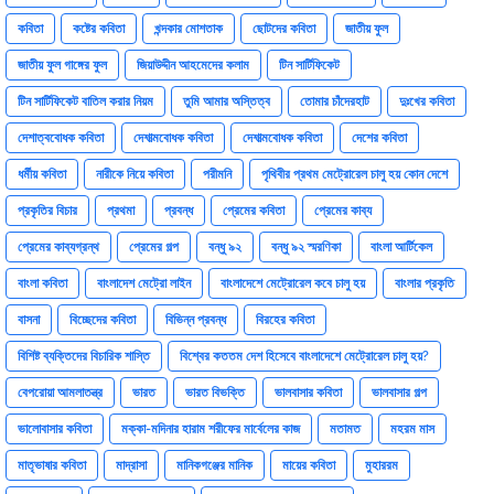
কবিতা
কষ্টের কবিতা
খন্দকার মোশতাক
ছোটদের কবিতা
জাতীয় ফুল
জাতীয় ফুল গাঙ্গের ফুল
জিয়াউদ্দীন আহমেদের কলাম
টিন সার্টিফিকেট
টিন সার্টিফিকেট বাতিল করার নিয়ম
তুমি আমার অস্তিত্ব
তোমার চাঁদেরহাট
দুঃখের কবিতা
দেশাত্ববোধক কবিতা
দেশাত্মবোধক কবিতা
দেশাত্মবোধক কবিতা
দেশের কবিতা
ধর্মীয় কবিতা
নারীকে নিয়ে কবিতা
পরীমনি
পৃথিবীর প্রথম মেট্রোরেল চালু হয় কোন দেশে
প্রকৃতির বিচার
প্রথমা
প্রবন্ধ
প্রেমের কবিতা
প্রেমের কাব্য
প্রেমের কাব্যগ্রন্থ
প্রেমের গল্প
বন্ধু ৯২
বন্ধু ৯২ স্মরণিকা
বাংলা আর্টিকেল
বাংলা কবিতা
বাংলাদেশ মেট্রো লাইন
বাংলাদেশে মেট্রোরেল কবে চালু হয়
বাংলার প্রকৃতি
বাসনা
বিচ্ছেদের কবিতা
বিভিন্ন প্রবন্ধ
বিরহের কবিতা
বিশিষ্ট ব্যক্তিদের বিচারিক শাস্তি
বিশ্বের কততম দেশ হিসেবে বাংলাদেশে মেট্রোরেল চালু হয়?
বেপরোয়া আমলাতন্ত্র
ভারত
ভারত বিভক্তি
ভালবাসার কবিতা
ভালবাসার গল্প
ভালোবাসার কবিতা
মক্কা-মদিনার হারাম শরীফের মার্বেলের কাজ
মতামত
মহরম মাস
মাতৃভাষার কবিতা
মাদ্রাসা
মানিকগঞ্জের মানিক
মায়ের কবিতা
মুহাররম