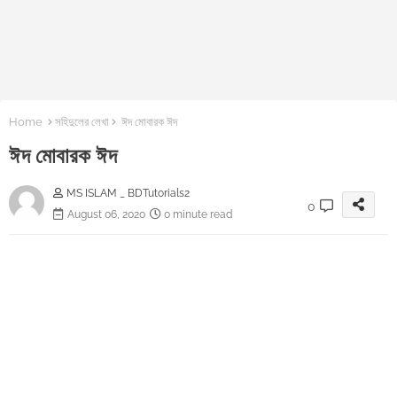
Home
সহিদুলের লেখা
ঈদ মোবারক ঈদ
ঈদ মোবারক ঈদ
MS ISLAM _ BDTutorials2
0
August 06, 2020
0 minute read