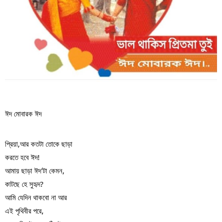
ঈদ মোবারক ঈদ 
প্রিয়া,আর কতটা তোকে ছাড়া 
করতে হবে ঈদ!
আমায় ছাড়া ঈদ'টা কেমন, 
কাটছে হে সুহৃদ?
আমি যেদিন থাকবো না আর 
এই পৃথিবীর পরে,