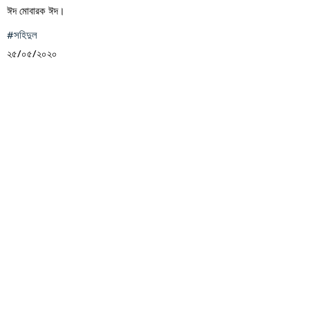
ঈদ মোবারক ঈদ।
#সহিদুল
২৫/০৫/২০২০