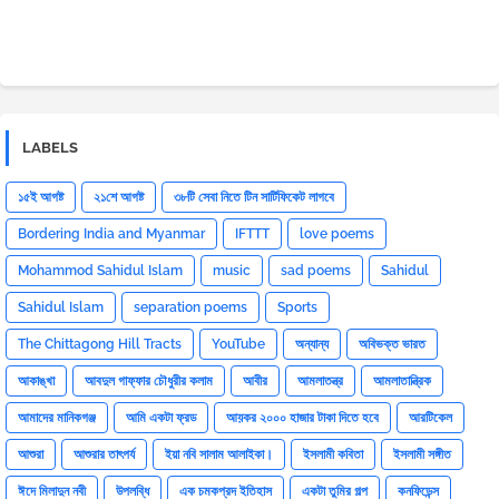
LABELS
১৫ই আগষ্ট
২১শে আগষ্ট
৩৮টি সেবা নিতে টিন সার্টিফিকেট লাগবে
Bordering India and Myanmar
IFTTT
love poems
Mohammod Sahidul Islam
music
sad poems
Sahidul
Sahidul Islam
separation poems
Sports
The Chittagong Hill Tracts
YouTube
অন্যান্য
অবিভক্ত ভারত
আকাঙ্খা
আবদুল গাফ্‌ফার চৌধুরীর কলাম
আবীর
আমলাতন্ত্র
আমলাতান্ত্রিক
আমাদের মানিকগঞ্জ
আমি একটা ফ্রড
আয়কর ২০০০ হাজার টাকা দিতে হবে
আরটিকেল
আশুরা
আশুরার তাৎপর্য
ইয়া নবি সালাম আলাইকা।
ইসলামী কবিতা
ইসলামী সঙ্গীত
ঈদে মিলাদুন নবী
উপলব্ধি
এক চমকপ্রদ ইতিহাস
একটা তুমির গল্প
কনফিডেন্স